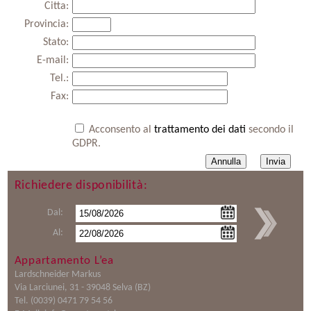
Citta:
Provincia:
Stato:
E-mail:
Tel.:
Fax:
Acconsento al
trattamento dei dati
secondo il
GDPR.
Richiedere disponibilità:
Dal:
Al:
Appartamento L’ea
Lardschneider Markus
Via Larciunei, 31 - 39048 Selva (BZ)
Tel. (0039) 0471 79 54 56