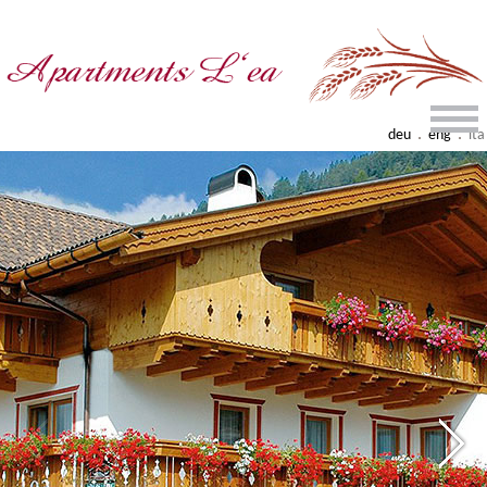
.
.
deu
eng
ita