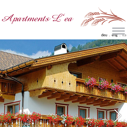
.
.
deu
eng
ita