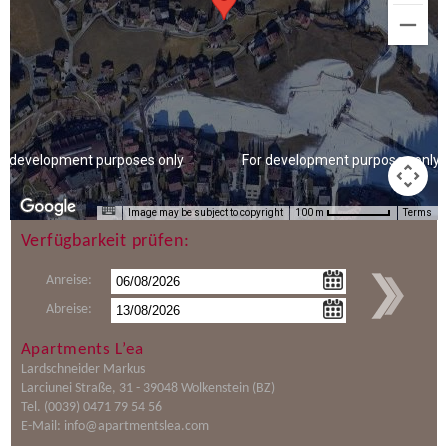
Verfügbarkeit prüfen:
Anreise:
Abreise:
Apartments L’ea
Lardschneider Markus
Larciunei Straße, 31 - 39048 Wolkenstein (BZ)
Tel. (0039) 0471 79 54 56
E-Mail:
info@apartmentslea.com