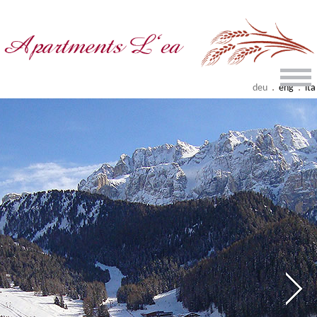
.
.
deu
eng
ita