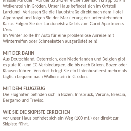
Klausen/Gröden. Auf der SS 242 erreichen Sie nach knapp 30 km
Wolkenstein in Gröden. Unser Haus befindet sich im Ortsteil
Larciunei. Verlassen Sie die Hauptstraße direkt nach dem Hotel
Alpenroyal und folgen Sie der Markierung der untenstehenden
Karte. Folgen Sie der Larciuneistraße bis zum Garni Apartments
L'ea.
Im Winter sollte Ihr Auto für eine problemlose Anreise mit
Winterreifen oder Schneeketten ausgerüstet sein!
MIT DER BAHN
Aus Deutschland, Österreich, den Niederlanden und Belgien gibt
es gute IC- und EC-Verbindungen, die bis nach Brixen, Bozen oder
Klausen führen. Von dort bringt Sie ein Linienbusdienst mehrmals
täglich bequem nach Wolkenstein in Gröden.
MIT DEM FLUGZEUG
Die Flughäfen befinden sich in Bozen, Innsbruck, Verona, Brescia,
Bergamo und Treviso.
WIE SIE DIE SKIPISTE ERREICHEN
vor unser Haus befindet sich ein Weg (100 mt.) der direkt zur
Skipiste führt.