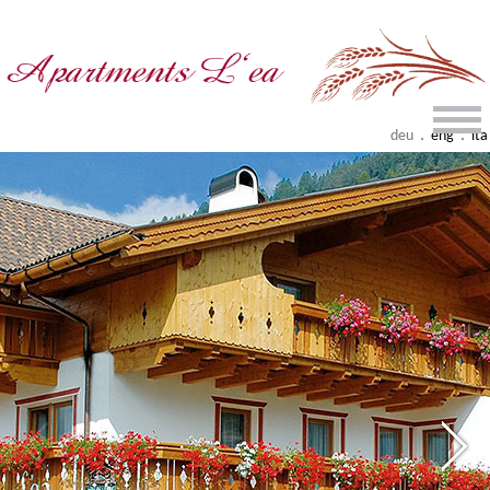
.
.
deu
eng
ita