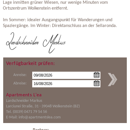
Lage inmitten grüner Wiesen, nur wenige Minuten vom
Ortszentrum
Wolkenstein
entfernt.
Im Sommer: idealer Ausgangspunkt für Wanderungen und
Spaziergänge. Im Winter: Direktanschluss an der Sellaronda.
Verfügbarkeit prüfen:
Anreise:
Abreise:
Apartments L’ea
Lardschneider Markus
Larciunei Straße, 31 - 39048 Wolkenstein (BZ)
Tel. (0039) 0471 79 54 56
E-Mail:
info@apartmentslea.com